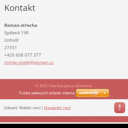
Kontakt
Roman-střecha
Spálená 198
Unhošť
27351
+420 608 077 377
roman.si
stek@sez
nam.cz
© 2012 Všechna práva vyhrazena.
Tvorba webových stránek zdarma
Zobrazit:
Mobilní verzi
|
Standardní verzi