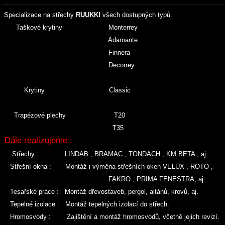
Specializace na střechy
RUUKKI
všech dostupných typů.
Taškové krytiny Monterrey
Adamante
Finnera
Decorrey
Krytiny Classic
Trapézové plechy T20
T35
Dále realizujeme :
Střechy : LINDAB , BRAMAC , TONDACH , KM BETA , aj.
Střešní okna : Montáž i výměna střešních oken VELUX , ROTO ,
FAKRO , PRIMA FENESTRA, aj.
Tesařské práce : Montáž dřevostaveb, pergol, altánů, krovů, aj.
Tepelné izolace : Montáž tepelných izolací do střech.
Hromosvody : Zajištění a montáž hromosvodů, včetně jejich revizí.