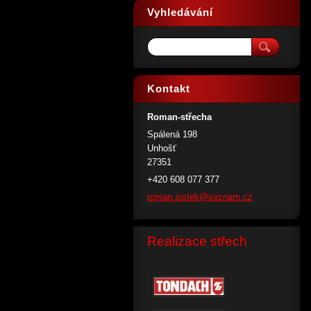
Vyhledávání
Kontakt
Roman-střecha
Spálená 198
Unhošť
27351
+420 608 077 377
roman.si
stek@sez
nam.cz
Realizace střech